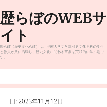
コ
ン
歴らぼのWEBサ
テ
ン
ツ
イト
へ
ス
キ
ッ
歴らぼ（歴史文化らぼ）は、甲南大学文学部歴史文化学科の学生
プ
と教員が共に活動し、歴史文化に関わる事象を実践的に学ぶ場で
す。
メニュー
日:
2023年11月12日