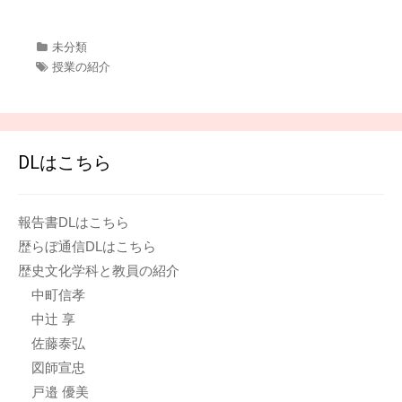
カ
未分類
テ
タ
授業の紹介
ゴ
グ
リ
ー
DLはこちら
報告書DLはこちら
歴らぼ通信DLはこちら
歴史文化学科と教員の紹介
中町信孝
中辻 享
佐藤泰弘
図師宣忠
戸邉 優美