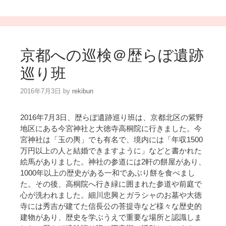
京都への巡検＠歴らぼ遺跡
巡り班
2016年7月3日
by
rekibun
2016年7月3日、歴らぼ遺跡巡り班は、京都北区の紫野
地区にある今宮神社と大徳寺高桐院に行きました。今
宮神社は「玉の輿」でも有名で、境内には「年収1500
万円以上の人と結婚できますように」などと書かれた
絵馬がありました。神社の参道には2軒の餅屋があり、
1000年以上の歴史がある一和であぶり餅を食べまし
た。その後、高桐院へ行き緑に囲まれた参道や前庭で
心が洗われました。細川忠興とガラシャのお墓や大徳
寺には秀吉が建てた信長公の菩提寺など様々な歴史的
建物があり、歴史を学ぶうえで重要な場所と認識しま