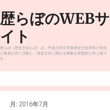
コ
ン
歴らぼのWEBサ
テ
ン
ツ
イト
へ
ス
キ
ッ
歴らぼ（歴史文化らぼ）は、甲南大学文学部歴史文化学科の学生
プ
と教員が共に活動し、歴史文化に関わる事象を実践的に学ぶ場で
す。
メニュー
月:
2016年7月