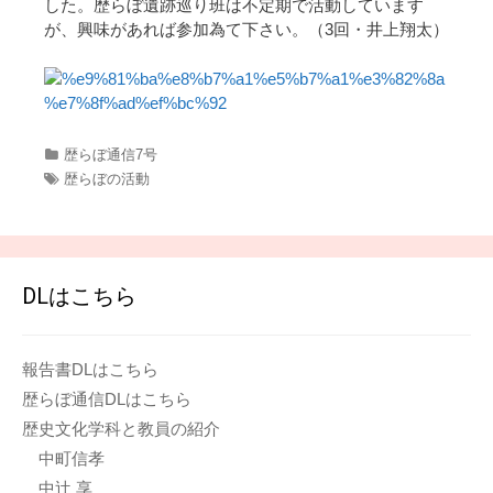
した。歴らぼ遺跡巡り班は不定期で活動しています
が、興味があれば参加為て下さい。（3回・井上翔太）
カ
歴らぼ通信7号
テ
タ
歴らぼの活動
ゴ
グ
リ
ー
DLはこちら
報告書DLはこちら
歴らぼ通信DLはこちら
歴史文化学科と教員の紹介
中町信孝
中辻 享