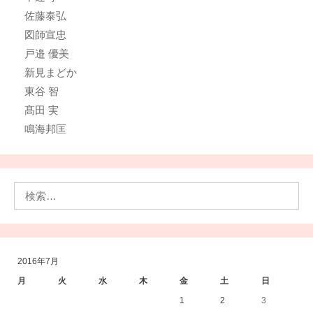
佐藤泰弘
図師宣忠
戸邉 優美
新見まどか
東谷 智
髙田 実
鳴海邦匡
検
索:
2016年7月
月
火
水
木
金
土
日
1
2
3