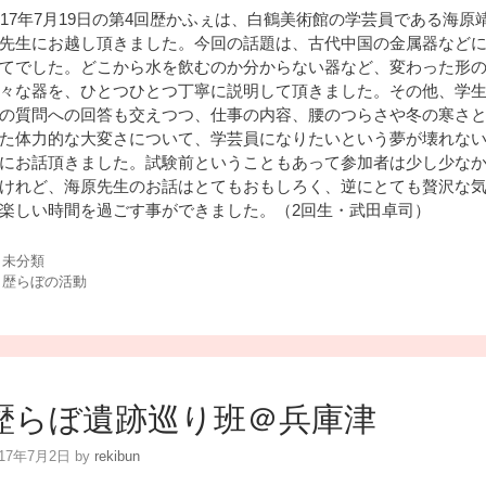
017年7月19日の第4回歴かふぇは、白鶴美術館の学芸員である海原
先生にお越し頂きました。
今回の話題は、古代中国の金属器など
てでした。どこから水を飲むのか分からない器など、
変わった形
々
な器を、ひとつひとつ丁寧に説明して頂きました。その他、学
の質問への回答も交えつつ、
仕事の内容、腰のつらさや冬の寒さ
た体力的な大変さについて、
学芸員になりたいという夢が壊れな
にお話頂きました。試験前ということもあって参加者は少し少な
けれど、海原先生のお話はとてもおもしろく
、逆にとても贅沢な
楽しい時間を過ごす事ができました。（2回生・武田卓司）
カ
未分類
テ
タ
歴らぼの活動
ゴ
グ
リ
ー
歴らぼ遺跡巡り班＠兵庫津
017年7月2日
by
rekibun