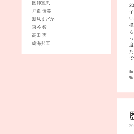
図師宣忠
2
戸邉 優美
子
い
新見まどか
様
東谷 智
ら
髙田 実
っ
鳴海邦匡
度
た
で
2