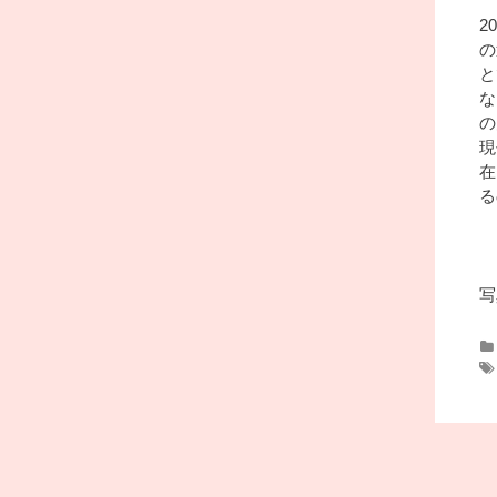
2
の
と
な
の
現
在
る
写