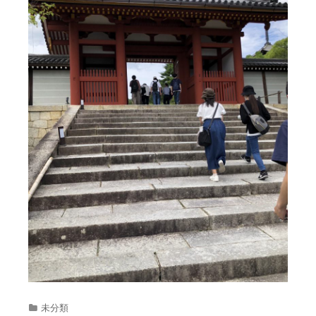
カ
未分類