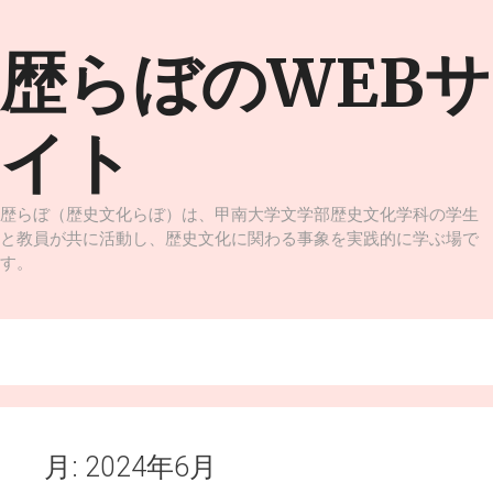
コ
ン
歴らぼのWEBサ
テ
ン
ツ
イト
へ
ス
キ
ッ
歴らぼ（歴史文化らぼ）は、甲南大学文学部歴史文化学科の学生
プ
と教員が共に活動し、歴史文化に関わる事象を実践的に学ぶ場で
す。
メニュー
月:
2024年6月