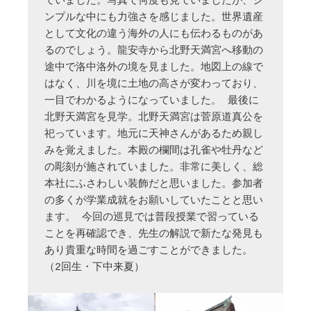
ていました。写真で何度も見ていましたが、シ
ンプルな中にも力強さを感じました。世界遺産
として文化の違う海外の人にも伝わるものがあ
るのでしょう。龍安寺から北野天満宮へ移動の
途中で洛中洛外の境を見ました。地図上の線で
はなく、川を境に土地の高さが変わっており、
一目でわかるようになっていました。 最後に
北野天満宮を見学。北野天満宮は菅原道真公を
祀っています。地元に天神さんがあるため親し
みを覚えました。本殿の欄間は孔雀や牡丹など
の彫刻が施されていました。非常に美しく、総
本社にふさわしい装飾だと思いました。参加者
の多くが学業成就をお願いしていたことと思い
ます。 今回の巡見では普段授業で習っている
ことを再確認でき、先生の解説で新たな発見も
あり貴重な時間を過ごすことができました。
（2回生・下中来夏） 