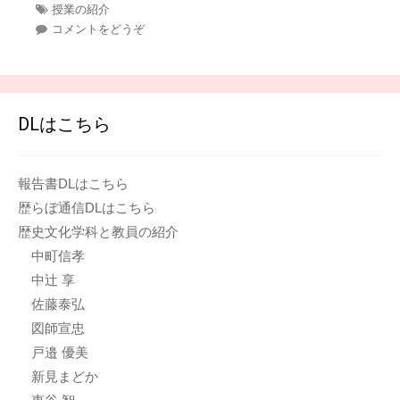
テ
タ
授業の紹介
ゴ
グ
コメントをどうぞ
リ
ー
DLはこちら
報告書DLはこちら
歴らぼ通信DLはこちら
歴史文化学科と教員の紹介
中町信孝
中辻 享
佐藤泰弘
図師宣忠
戸邉 優美
新見まどか