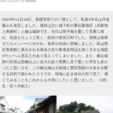
024年11月10日
by
rekibun
2024年11月10日、基礎演習Ⅱの一環として、私達1年生は丹波
篠山を巡見しました。場所は主に城下町の重伝建地区（武家地
と商家町）と篠山城跡です。当日は雨予報を覆して見事に晴
れ、気温もちょうど良く、絶好の巡見日和でした。巡検は基礎
ゼミのメンバーに分かれ、各班が自由に実施しました。私は歴
史美術館に展示される過去の京や東海道周辺を描く大きな地図
がたいへん見応えがあり見入ってしまいました。また、篠山城
跡の石垣は想像以上に迫力があり実際に見て驚いた学生も多か
ったと思います。この篠山城は大坂城と豊臣恩顧の大名を分断
する目的で築かれたそうです。現地に赴き自分の目で見て、感
じてみることをこれからも大切にしたいと思いました。（1回
生・佐々木彬人）