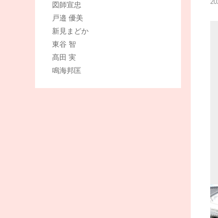
2
図師宣忠
戸邉 優美
新見まどか
東谷 智
髙田 実
鳴海邦匡