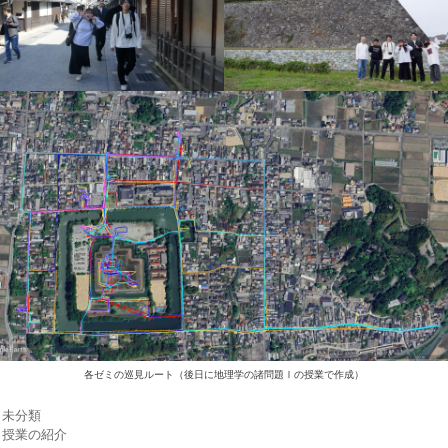
各ゼミの巡見ルート（後日に地理学の諸問題Ⅰの授業で作成）
カ
未分類
テ
タ
授業の紹介