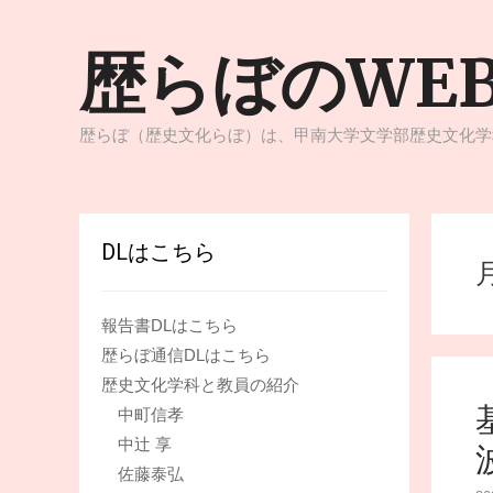
コ
ン
歴らぼのWE
テ
ン
ツ
へ
歴らぼ（歴史文化らぼ）は、甲南大学文学部歴史文化学
ス
キ
ッ
プ
DLはこちら
報告書DLはこちら
歴らぼ通信DLはこちら
歴史文化学科と教員の紹介
中町信孝
中辻 享
佐藤泰弘