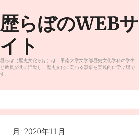
コ
ン
歴らぼのWEBサ
テ
ン
ツ
イト
へ
ス
キ
ッ
歴らぼ（歴史文化らぼ）は、甲南大学文学部歴史文化学科の学生
プ
と教員が共に活動し、歴史文化に関わる事象を実践的に学ぶ場で
す。
メニュー
月:
2020年11月