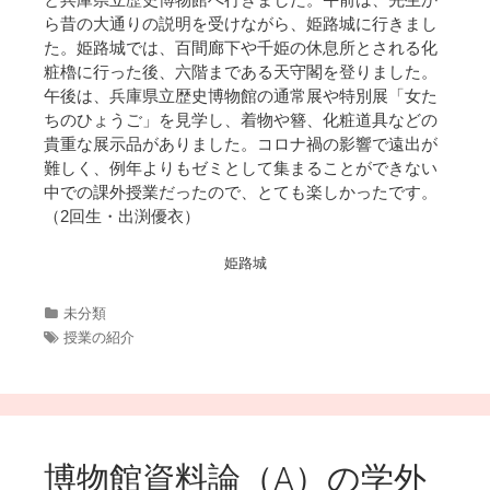
ら昔の大通りの説明を受けながら、姫路城に行きまし
た。姫路城では、百間廊下や千姫の休息所とされる化
粧櫓に行った後、六階まである天守閣を登りました。
午後は、兵庫県立歴史博物館の通常展や特別展「女た
ちのひょうご」を見学し、着物や簪、化粧道具などの
貴重な展示品がありました。コロナ禍の影響で遠出が
難しく、例年よりもゼミとして集まることができない
中での課外授業だったので、とても楽しかったです。
（2回生・出渕優衣）
姫路城
カ
未分類
テ
タ
授業の紹介
ゴ
グ
リ
ー
博物館資料論（A）の学外