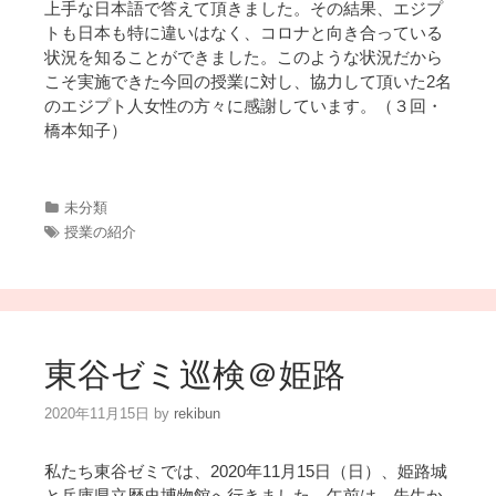
上手な日本語で答えて頂きました。その結果、エジプ
トも日本も特に違いはなく、コロナと向き合っている
状況を知ることができました。このような状況だから
こそ実施できた今回の授業に対し、協力して頂いた2名
のエジプト人女性の方々に感謝しています。（３回・
橋本知子）
カ
未分類
テ
タ
授業の紹介
ゴ
グ
リ
ー
東谷ゼミ巡検＠姫路
2020年11月15日
by
rekibun
私たち東谷ゼミでは、2020年11月15日（日）、姫路城
と兵庫県立歴史博物館へ行きました。午前は、先生か