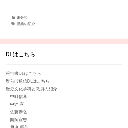
カ
未分類
テ
タ
授業の紹介
ゴ
グ
リ
ー
DLはこちら
報告書DLはこちら
歴らぼ通信DLはこちら
歴史文化学科と教員の紹介
中町信孝
中辻 享
佐藤泰弘
図師宣忠
戸邉 優美