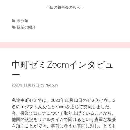
当日の報告会のちらし
カ
未分類
テ
タ
授業の紹介
ゴ
グ
リ
ー
中町ゼミZoomインタビュ
ー
2020年11月19日
by
rekibun
私達中町ゼミでは、2020年11月19日のゼミ終了後、2
名のエジプト人女性とzoomを通じて交流しました。
今、授業でコロナについて取り上げていることから、
他国の状況をリアルタイムで聞けるという貴重な機会
を頂くことができ、事前に考えた質問に対し、とても