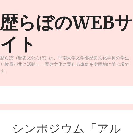
コ
ン
歴らぼのWEBサ
テ
ン
ツ
イト
へ
ス
キ
ッ
歴らぼ（歴史文化らぼ）は、甲南大学文学部歴史文化学科の学生
プ
と教員が共に活動し、歴史文化に関わる事象を実践的に学ぶ場で
す。
メニュー
シンポジウム「アル