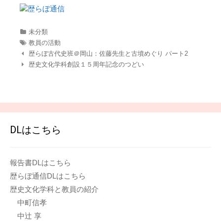
カ
未分類
テ
タ
教員の活動
ゴ
グ
歴らぼ古代史班＠岡山：佐藤先生と古墳めぐり パート2
リ
歴史文化学科創設１５周年記念のつどい
ー
DLはこちら
報告書DLはこちら
歴らぼ通信DLはこちら
歴史文化学科と教員の紹介
中町信孝
中辻 享