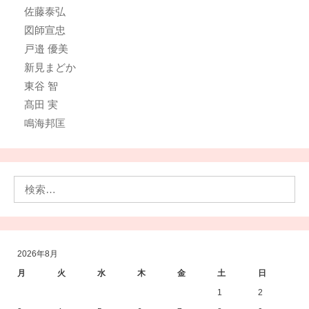
佐藤泰弘
図師宣忠
戸邉 優美
新見まどか
東谷 智
髙田 実
鳴海邦匡
検
索:
2026年8月
月
火
水
木
金
土
日
1
2