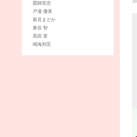
2
図師宣忠
戸邉 優美
新見まどか
東谷 智
髙田 実
鳴海邦匡