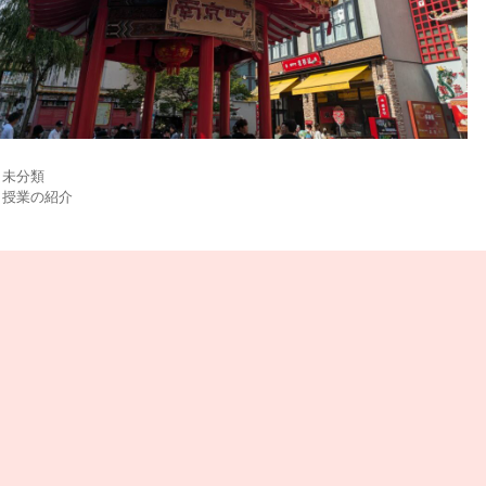
カ
未分類
テ
タ
授業の紹介
ゴ
グ
リ
ー