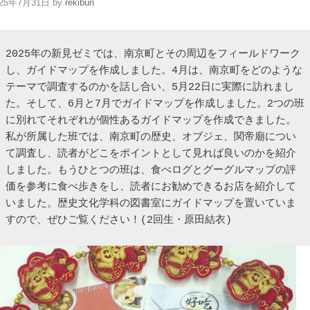
025年7月31日
by
rekibun
2025年の新見ゼミでは、南京町とその周辺をフィールドワーク
し、ガイドマップを作成しました。4月は、南京町をどのような
テーマで調査するのかを話し合い、5月22日に実際に訪れまし
た。そして、6月と7月でガイドマップを作成しました。2つの班
に別れてそれぞれが個性あるガイドマップを作成できました。
私が所属した班では、南京町の歴史、オブジェ、関帝廟につい
て調査し、読者がどこをポイントとして見れば良いのかを紹介
しました。もうひとつの班は、食べログとグーグルマップの評
価を参考に食べ歩きをし、読者にお勧めできるお店を紹介して
いました。歴史文化学科の図書室にガイドマップを置いていま
すので、ぜひご覧ください！(2回生・原田結衣)