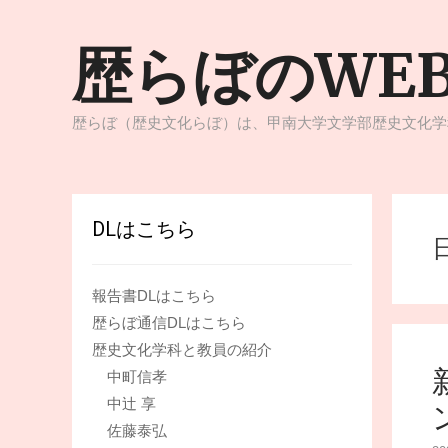
コ
ン
歴らぼのWE
テ
ン
ツ
へ
歴らぼ（歴史文化らぼ）は、甲南大学文学部歴史文化学
ス
キ
ッ
プ
DLはこちら
報告書DLはこちら
歴らぼ通信DLはこちら
歴史文化学科と教員の紹介
中町信孝
中辻 享
佐藤泰弘