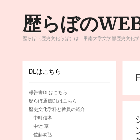
コ
ン
歴らぼのWE
テ
ン
ツ
へ
歴らぼ（歴史文化らぼ）は、甲南大学文学部歴史文化学
ス
キ
ッ
プ
DLはこちら
報告書DLはこちら
歴らぼ通信DLはこちら
歴史文化学科と教員の紹介
中町信孝
中辻 享
佐藤泰弘