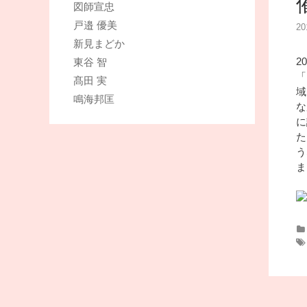
図師宣忠
戸邉 優美
2
新見まどか
2
東谷 智
「
髙田 実
域
鳴海邦匡
な
に
た
う
ま