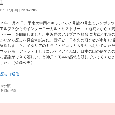
催
015年12月20日
by
rekibun
015年12月20日、甲南大学岡本キャンパス5号館23号室でシンポジ
アルプスからのインターローカル・ヒストリー―＜地域＞から＜
＞へ―」を開催しました。中近世のアルプスを舞台に地域と地域
がりから歴史を見直す試みに、西洋史・日本史の研究者が参加し
議論しました。イタリアのミラノ・ビコッカ大学からおいでいた
マッシモ・デッラ・ミゼリコルディアさんは、日本の山の傍でこ
な議論ができて嬉しい、と神戸・岡本の感想も残していってくだ
した。（佐藤公美）
カ
未分類
テ
タ
教員の活動
ゴ
グ
リ
ー