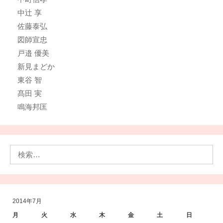
中辻 享
佐藤泰弘
図師宣忠
戸邉 優美
新見まどか
東谷 智
髙田 実
鳴海邦匡
検
索:
2014年7月
月
火
水
木
金
土
日