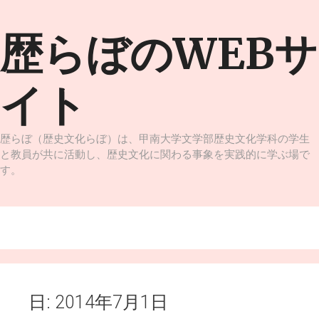
コ
ン
歴らぼのWEBサ
テ
ン
ツ
イト
へ
ス
キ
ッ
歴らぼ（歴史文化らぼ）は、甲南大学文学部歴史文化学科の学生
プ
と教員が共に活動し、歴史文化に関わる事象を実践的に学ぶ場で
す。
メニュー
日:
2014年7月1日