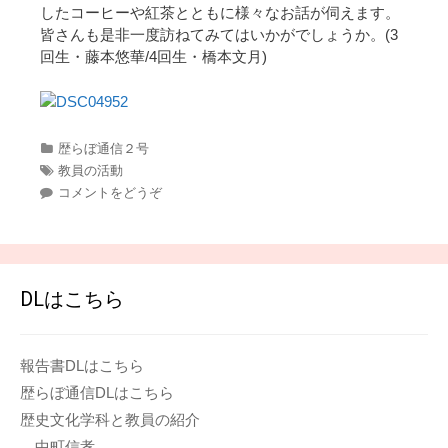
したコーヒーや紅茶とともに様々なお話が伺えます。
皆さんも是非一度訪ねてみてはいかがでしょうか。(3
回生・藤本悠華/4回生・橋本文月)
カ
歴らぼ通信２号
テ
タ
教員の活動
ゴ
グ
コメントをどうぞ
リ
ー
DLはこちら
報告書DLはこちら
歴らぼ通信DLはこちら
歴史文化学科と教員の紹介
中町信孝