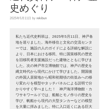
史めぐり
2025年5月11日
by
rekibun
私たち近代史料班は、2025年5月11日、神戸各
地を巡りました。海外移住と文化の交流センタ
ーでは、施設の人のガイドによる詳細な解説に
より、日本における移民、特に国策移民の歴史
を旧移民者支援施設だった建物とともに学びま
した。次の神戸市立博物館では、神戸の歴史を
縄文時代から現代にかけて学びました。開国後
の外国人居留地から昭和初期頃の街並みへの移
り変わりを模型やタッチパネルによる説明で分
かりやすく学べました！　神戸海洋博物館・カ
ワサキワールドでは、船舶とモノ作りの歴史を
学び、帆船から現代の大型タンカーなどの模型
を大量に拝みました。特に入口近くにある巨大