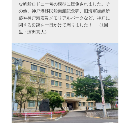
な帆船ロドニー号の模型に圧倒されました。そ
の他、神戸港移民船乗船記念碑、旧海軍操練所
跡や神戸港震災メモリアルパークなど、神戸に
関する史跡を一日かけて周りました！　（1回
生・濵田真大）