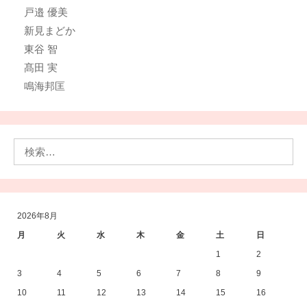
戸邉 優美
新見まどか
東谷 智
髙田 実
鳴海邦匡
検
索:
2026年8月
月
火
水
木
金
土
日
1
2
3
4
5
6
7
8
9
10
11
12
13
14
15
16