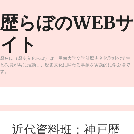
コ
ン
歴らぼのWEBサ
テ
ン
ツ
イト
へ
ス
キ
ッ
歴らぼ（歴史文化らぼ）は、甲南大学文学部歴史文化学科の学生
プ
と教員が共に活動し、歴史文化に関わる事象を実践的に学ぶ場で
す。
メニュー
近代資料班：神戸歴