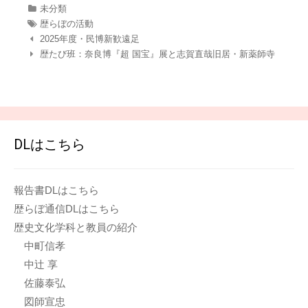
カ
未分類
テ
タ
歴らぼの活動
ゴ
グ
2025年度・民博新歓遠足
リ
歴たび班：奈良博『超 国宝』展と志賀直哉旧居・新薬師寺
ー
DLはこちら
報告書DLはこちら
歴らぼ通信DLはこちら
歴史文化学科と教員の紹介
中町信孝
中辻 享
佐藤泰弘
図師宣忠