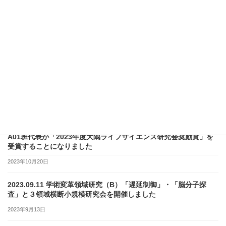
核酸医薬品やゲノム編集の効率を 予測できる核酸の構造予測法を
開発し、米国化学会誌「J. Am. Chem. Soc誌」に掲載されました
(A02班_建石)
2023年12月5日
2023.10.18-21スロベニアAdvances in Noncanonical Nucleic
Acids “ANNA2023” において招待講演を行いました（A02班_建
石（領域代表）、A01班_遠藤）
2023年11月2日
A01班代表が「2023年度大隅ライフサイエンス研究会奨励賞」を
受賞することになりました
2023年10月20日
2023.09.11 学術変革領域研究（B）「遅延制御」・「脳分子探
査」と３領域横断小規模研究会を開催しました
2023年9月13日