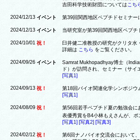
吉田科学技術財団については
こち
2024/12/13
イベント
第39回関西地区ペプチドセミナー
2024/12/13
イベント
当研究室が第39回関西地区ペプチ
2024/10/01
祝！
臼井健二准教授の研究がクリタ水
詳細は
こちら
をご覧ください。
2024/09/26
イベント
Samrat Mukhopadhyay博士（Indian In
ド）が訪問され、セミナー（サイ
[写真1]
2024/09/13
祝！
第18回バイオ関連化学シンポジウ
[写真1]
2024/08/09
祝！
第56回若手ペプチド夏の勉強会に
表優秀賞をB4小林もえさんが、ポ
[写真1]
[写真2]
[写真3]
2024/02/12
祝！
第6回ナノバイオ交流会において、