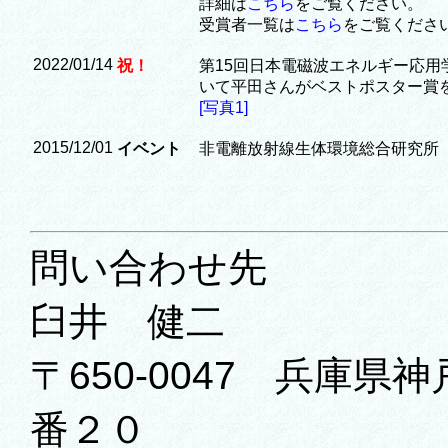
詳細は
こちら
をご覧ください。
受賞者一覧は
こちら
をご覧くださ
2022/01/14
祝！
第15回日本電磁波エネルギー応用学会シン
いて平田さんがベストポスター賞
[写真1]
2015/12/01
イベント
非電離放射線生体環境総合研究所（
問い合わせ先
臼井 健二
〒650-0047 兵庫
番２０