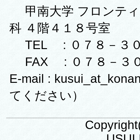
甲南大学 フロンティ
科 ４階４１８号室
TEL : ０７８－３
FAX : ０７８－３
E-mail : kusui_at_k
てください）