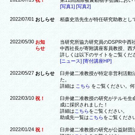
祝！
第11回国際被嚢動物学会議におい
[写真1]
[写真2]
2022/07/01
おしらせ
栢森史浩先生が特任研究助教とし
2022/05/30
お知
当研究所協力研究員のDSPR中西社
らせ
中西社長が寄附講座客員教授、西
詳しくは以下のサイトをご覧くだ
[ニュース]
[寄付講座HP]
2022/05/27
おしらせ
臼井健二准教授が特定非営利活動法
た。
詳細は
こちら
をご覧ください。何
2022/03/10
祝！
臼井健二准教授の研究がテルモ生
成に採択されました！
詳細は
こちら
をご覧ください。
助成先一覧は
こちら
をご覧くださ
2022/01/24
祝！
臼井健二准教授の研究が公益財団