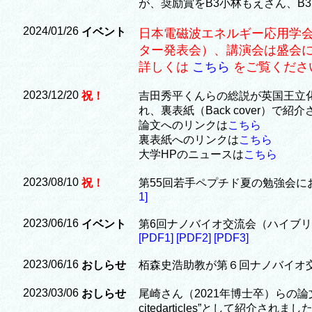
が、奨励賞をB3小林もえさん、B
2024/01/26
イベント
日本電磁波エネルギー応用学会と
ター発表会）、講演会は盛会
詳しくは
こちら
をご覧くださ
2023/12/20
祝！
吉田秀平くんらの総説が英国王立化学会「Ch
れ、裏表紙（Back cover）で紹
論文へのリンクは
こちら
裏表紙へのリンクは
こちら
大学HPのニュースは
こちら
2023/08/10
祝！
第55回若手ペプチド夏の勉強会に
1]
2023/06/16
イベント
第6回ナノバイオ交流会（ハイブ
[PDF1]
[PDF2]
[PDF3]
2023/06/16
おしらせ
栢森史浩助教が第６回ナノバイオ
2023/03/06
おしらせ
尾崎さん（2021年博士卒）らの論文がCom
citedarticles”として紹介されま