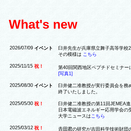
What's new
2026/07/09
イベント
臼井先生が兵庫県立舞子高等学校
その模様は
こちら
2025/11/15
祝！
第40回関西地区ペプチドセミナー
[写真1]
2025/08/30
イベント
臼井健二准教授が実行委員会を務
終了いたしました。
2025/05/30
祝！
臼井健二准教授の第11回JEME
日本電磁波エネルギー応用学会の
大学ニュースは
こちら
2025/03/12
祝！
𠮷田君の研究が吉田科学技術財